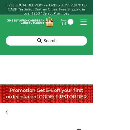
FREE LOCAL DELIVERY on ORDERS OVER $170.00
CAD!! *in
Select Durham Cities
. Free Shipping in
over $250 *Select Provinces
Search
Promotion Get 5% off your first
order placed! CODE: FIRSTORDER