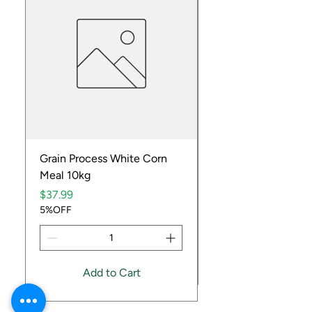
Grain Process White Corn
Dried Whole Crayfis
Meal 10kg
Price
$5.99
Price
5%OFF
$37.99
5%OFF
Add to Cart