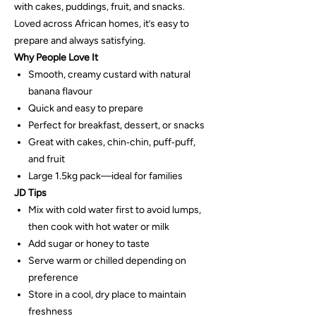
with cakes, puddings, fruit, and snacks.
Loved across African homes, it’s easy to
prepare and always satisfying.
Why People Love It
Smooth, creamy custard with natural
banana flavour
Quick and easy to prepare
Perfect for breakfast, dessert, or snacks
Great with cakes, chin‑chin, puff‑puff,
and fruit
Large 1.5kg pack—ideal for families
JD Tips
Mix with cold water first to avoid lumps,
then cook with hot water or milk
Add sugar or honey to taste
Serve warm or chilled depending on
preference
Store in a cool, dry place to maintain
freshness