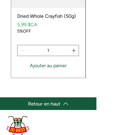
Dried Whole Crayfish (50g)
Ube Fruit
Prix
Prix
5,99 $CA
9,99 $CA
5%OFF
5%OFF
Ajouter au panier
Retour en haut
(647) 236-3438
jdbestmarket@outlook.com