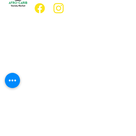
Emplacement
Emplacement de l'épicerie :
JD Best Marché de variétés afro-
caribéennes
8, rue King Est
Oshawa (Ontario) L1H 1A9
Emplacement du restaurant :
Restaurant JD Afro Eats
14, rue Simcoe Sud
Oshawa (Ontario) L1H 4G2
Heures d'ouverture