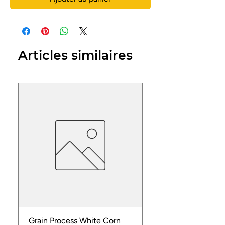
Articles similaires
Grain Process White Corn
Dried Whole Crayfis