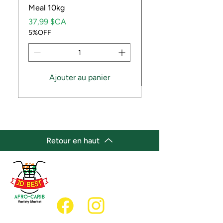
Meal 10kg
Prix
5,99 $CA
Prix
5%OFF
37,99 $CA
5%OFF
Ajouter au panier
Retour en haut
(647) 236-3438
jdbestmarket@outlook.com