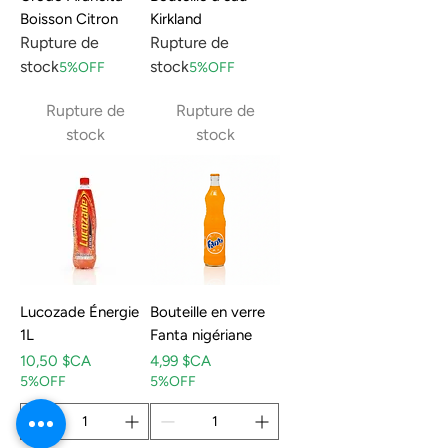
Boisson Citron
Kirkland
Rupture de
Rupture de
stock
stock
5%OFF
5%OFF
Rupture de
Rupture de
stock
stock
Lucozade Énergie
Bouteille en verre
1L
Fanta nigériane
Prix
Prix
10,50 $CA
4,99 $CA
5%OFF
5%OFF