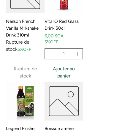
Neilson French
Vital'O Red Glass
Vanilla Milkshake
Drink 50cl
Drink 310ml
Prix
6,00 $CA
Rupture de
5%OFF
stock
5%OFF
Rupture de
Ajouter au
stock
panier
Legend Flusher
Boisson amère