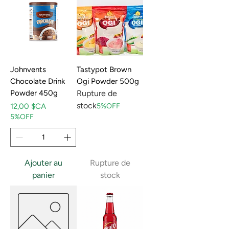
Johnvents
Tastypot Brown
Chocolate Drink
Ogi Powder 500g
Powder 450g
Rupture de
stock
Prix
12,00 $CA
5%OFF
5%OFF
Ajouter au
Rupture de
panier
stock