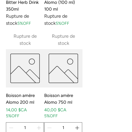
Bitter Herb Drink
Alomo (100 ml)
350ml
100 ml
Rupture de
Rupture de
stock
stock
5%OFF
5%OFF
Rupture de
Rupture de
stock
stock
Boisson amère
Boisson amère
Alomo 200 ml
Alomo 750 ml
Prix
Prix
14,00 $CA
40,00 $CA
5%OFF
5%OFF