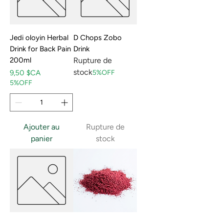
Jedi oloyin Herbal
D Chops Zobo
Drink for Back Pain
Drink
200ml
Rupture de
stock
Prix
9,50 $CA
5%OFF
5%OFF
Ajouter au
Rupture de
panier
stock