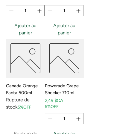
Ajouter au
Ajouter au
panier
panier
Canada Orange
Powerade Grape
Fanta 500ml
Shocker 710ml
Rupture de
Prix
2,49 $CA
stock
5%OFF
5%OFF
Rupture de
Ajouter au