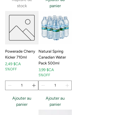
stock
panier
Powerade Cherry
Natural Spring
Kicker 710ml
Canadian Water
Pack 500ml
Prix
2,49 $CA
5%OFF
Prix
3,99 $CA
5%OFF
Ajouter au
Ajouter au
panier
panier