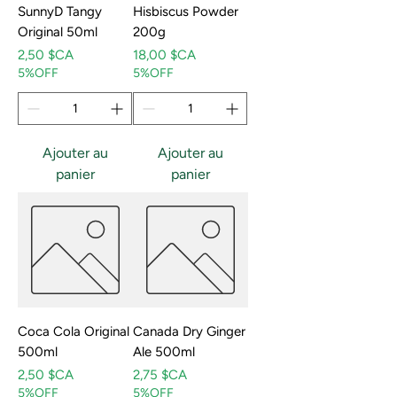
SunnyD Tangy
Hisbiscus Powder
Original 50ml
200g
Prix
Prix
2,50 $CA
18,00 $CA
5%OFF
5%OFF
Ajouter au
Ajouter au
panier
panier
Coca Cola Original
Canada Dry Ginger
500ml
Ale 500ml
Prix
Prix
2,50 $CA
2,75 $CA
5%OFF
5%OFF