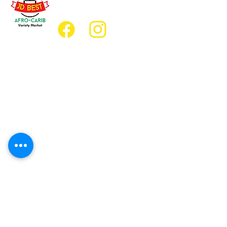
jdbestmarket@outlook.com
Emplacement
Emplacement de l'épicerie :
JD Best Marché de variétés afro-
caribéennes
8, rue King Est
Oshawa (Ontario) L1H 1A9
Emplacement du restaurant :
Restaurant JD Afro Eats
14, rue Simcoe Sud
Oshawa (Ontario) L1H 4G2