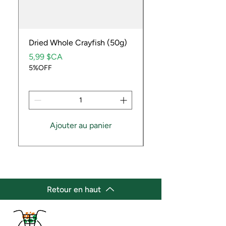
Dried Whole Crayfish (50g)
Ube Fruit
Prix
Prix
5,99 $CA
9,99 $CA
5%OFF
5%OFF
Ajouter au panier
Retour en haut
(647) 236-3438