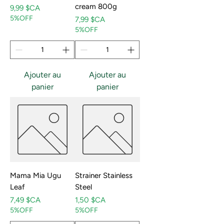
cream 800g
Prix
9,99 $CA
5%OFF
Prix
7,99 $CA
5%OFF
Ajouter au
Ajouter au
panier
panier
Mama Mia Ugu
Strainer Stainless
Leaf
Steel
Prix
Prix
7,49 $CA
1,50 $CA
5%OFF
5%OFF