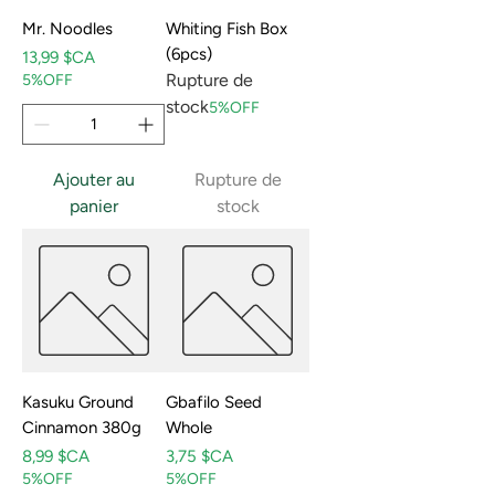
Mr. Noodles
Whiting Fish Box
(6pcs)
Prix
13,99 $CA
Rupture de
5%OFF
stock
5%OFF
Ajouter au
Rupture de
panier
stock
Kasuku Ground
Gbafilo Seed
Cinnamon 380g
Whole
Prix
Prix
8,99 $CA
3,75 $CA
5%OFF
5%OFF