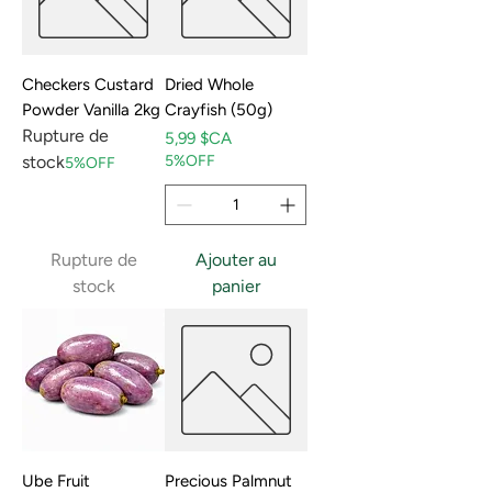
Checkers Custard
Dried Whole
Powder Vanilla 2kg
Crayfish (50g)
Rupture de
Prix
5,99 $CA
stock
5%OFF
5%OFF
Rupture de
Ajouter au
stock
panier
Ube Fruit
Precious Palmnut