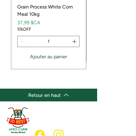
Grain Process White Corn
Dried Whole Crayfis
Meal 10kg
Prix
5,99 $CA
Prix
5%OFF
37,99 $CA
5%OFF
Ajouter au panier
Retour en haut
(647) 236-3438
jdbestmarket@outlook.com