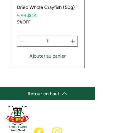
Dried Whole Crayfish (50g)
Ube Fruit
Prix
Prix
5,99 $CA
9,99 $CA
5%OFF
5%OFF
Ajouter au panier
Retour en haut
(647) 236-3438
jdbestmarket@outlook.com