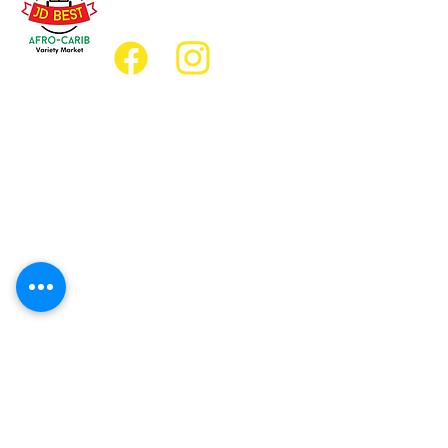
jdbestmarket@outlook.com
Emplacement
Emplacement de l'épicerie :
JD Best Marché de variétés afro-
caribéennes
8, rue King Est
Oshawa (Ontario) L1H 1A9
Emplacement du restaurant :
Restaurant JD Afro Eats
14, rue Simcoe Sud
Oshawa (Ontario) L1H 4G2