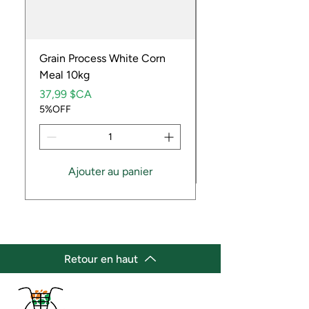
Grain Process White Corn
Dried Whole Crayfis
Meal 10kg
Prix
5,99 $CA
Prix
5%OFF
37,99 $CA
5%OFF
Ajouter au panier
Retour en haut
(647) 236-3438