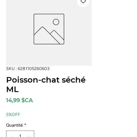
SKU : 6281105260603
Poisson-chat séché
ML
Prix
14,99 $CA
5%OFF
Quantité
*