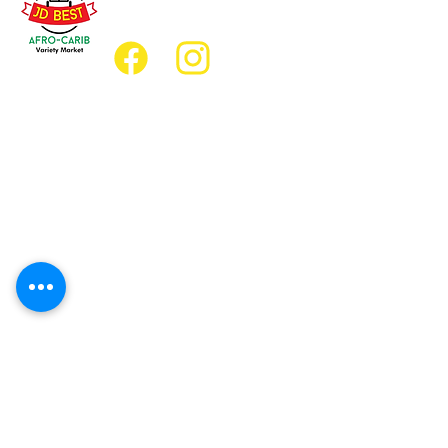
jdbestmarket@outlook.com
Emplacement
Emplacement de l'épicerie :
JD Best Marché de variétés afro-
caribéennes
8, rue King Est
Oshawa (Ontario) L1H 1A9
Emplacement du restaurant :
Restaurant JD Afro Eats
14, rue Simcoe Sud
Oshawa (Ontario) L1H 4G2