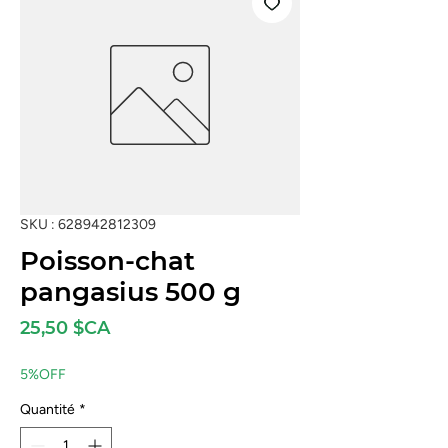
SKU : 628942812309
Poisson-chat
pangasius 500 g
Prix
25,50 $CA
5%OFF
Quantité
*