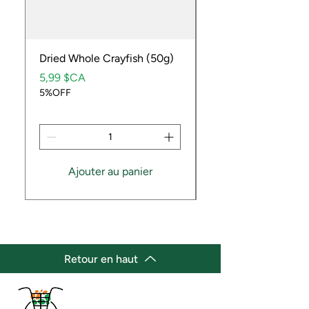
Dried Whole Crayfish (50g)
Ube Fruit
Prix
Prix
5,99 $CA
9,99 $CA
5%OFF
5%OFF
Ajouter au panier
Retour en haut
(647) 236-3438