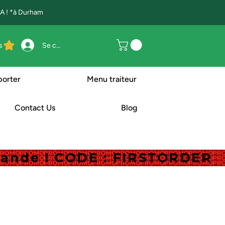
 ! *à Durham
s
Se connecter
porter
Menu traiteur
Contact Us
Blog
mande ! CODE : FIRSTORDER
mande ! CODE : FIRSTORDER