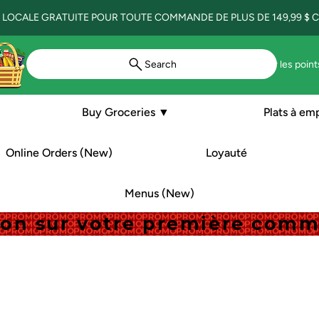
 LOCALE GRATUITE POUR TOUTE COMMANDE DE PLUS DE 149,99 $ CA
Search
Voir les point
Buy Groceries ▼
Plats à em
Online Orders (New)
Loyauté
Menus (New)
tion sur votre première com
tion sur votre première com