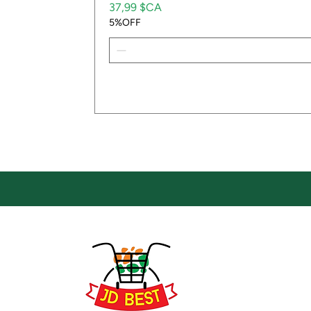
Prix
37,99 $CA
5%OFF
Emp
Empla
JD Be