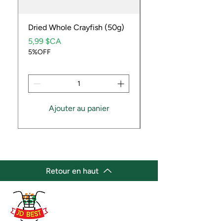
Dried Whole Crayfish (50g)
Ube Fruit
Prix
Prix
5,99 $CA
9,99 $CA
5%OFF
5%OFF
Ajouter au panier
Retour en haut
(647) 236-3438
jdbestmarket@outlook.com