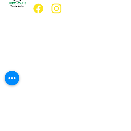
Emplacement
Emplacement de l'épicerie :
JD Best Marché de variétés afro-
caribéennes
8, rue King Est
Oshawa (Ontario) L1H 1A9
Emplacement du restaurant :
Restaurant JD Afro Eats
14, rue Simcoe Sud
Oshawa (Ontario) L1H 4G2
Heures d'ouverture