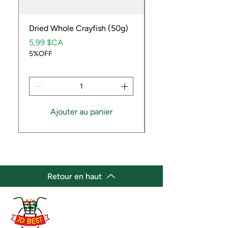
Dried Whole Crayfish (50g)
Ube Fruit
Prix
Prix
5,99 $CA
9,99 $CA
5%OFF
5%OFF
Ajouter au panier
Retour en haut
(647) 236-3438
jdbestmarket@outlook.com