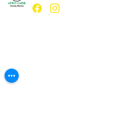
Emplacement
Emplacement de l'épicerie :
JD Best Marché de variétés afro-
caribéennes
8, rue King Est
Oshawa (Ontario) L1H 1A9
Emplacement du restaurant :
Restaurant JD Afro Eats
14, rue Simcoe Sud
Oshawa (Ontario) L1H 4G2
Heures d'ouverture