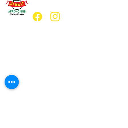
jdbestmarket@outlook.com
Emplacement
Emplacement de l'épicerie :
JD Best Marché de variétés afro-
caribéennes
8, rue King Est
Oshawa (Ontario) L1H 1A9
Emplacement du restaurant :
Restaurant JD Afro Eats
14, rue Simcoe Sud
Oshawa (Ontario) L1H 4G2