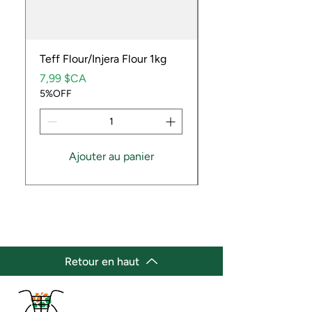
Teff Flour/Injera Flour 1kg
Cooking Peanuts R
Prix
Prix
7,99 $CA
9,99 $CA
5%OFF
5%OFF
Ajouter au panier
Retour en haut
(647) 236-3438