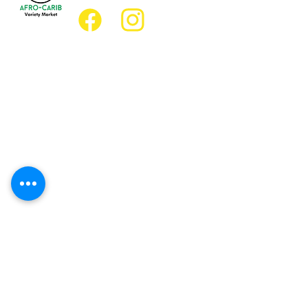
Emplacement
Emplacement de l'épicerie :
JD Best Marché de variétés afro-
caribéennes
8, rue King Est
Oshawa (Ontario) L1H 1A9
Emplacement du restaurant :
Restaurant JD Afro Eats
14, rue Simcoe Sud
Oshawa (Ontario) L1H 4G2
Heures d'ouverture