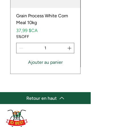
Grain Process White Corn
Dried Whole Crayfis
Meal 10kg
Prix
5,99 $CA
Prix
5%OFF
37,99 $CA
5%OFF
Ajouter au panier
Retour en haut
(647) 236-3438
jdbestmarket@outlook.com