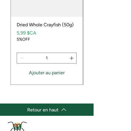
Dried Whole Crayfish (50g)
Ube Fruit
Prix
Prix
5,99 $CA
9,99 $CA
5%OFF
5%OFF
Ajouter au panier
Retour en haut
(647) 236-3438