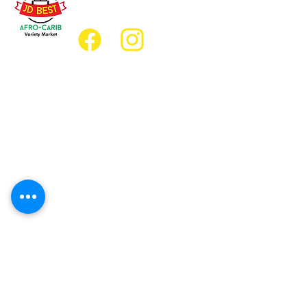
jdbestmarket@outlook.com
Emplacement
Emplacement de l'épicerie :
JD Best Marché de variétés afro-
caribéennes
8, rue King Est
Oshawa (Ontario) L1H 1A9
Emplacement du restaurant :
Restaurant JD Afro Eats
14, rue Simcoe Sud
Oshawa (Ontario) L1H 4G2