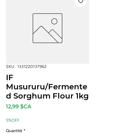
SKU : 1331220137962
IF
Musururu/Fermente
d Sorghum Flour 1kg
Prix
12,99 $CA
5%OFF
Quantité
*