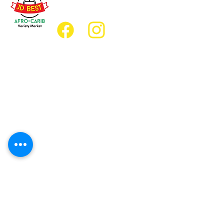
jdbestmarket@outlook.com
Emplacement
Emplacement de l'épicerie :
JD Best Marché de variétés afro-
caribéennes
8, rue King Est
Oshawa (Ontario) L1H 1A9
Emplacement du restaurant :
Restaurant JD Afro Eats
14, rue Simcoe Sud
Oshawa (Ontario) L1H 4G2