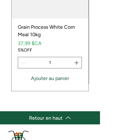
Grain Process White Corn
Dried Whole Crayfis
Meal 10kg
Prix
5,99 $CA
Prix
5%OFF
37,99 $CA
5%OFF
Ajouter au panier
Retour en haut
(647) 236-3438