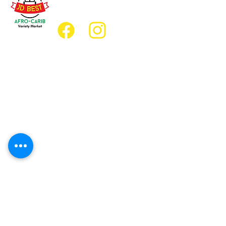
jdbestmarket@outlook.com
Emplacement
Emplacement de l'épicerie :
JD Best Marché de variétés afro-
caribéennes
8, rue King Est
Oshawa (Ontario) L1H 1A9
Emplacement du restaurant :
Restaurant JD Afro Eats
14, rue Simcoe Sud
Oshawa (Ontario) L1H 4G2