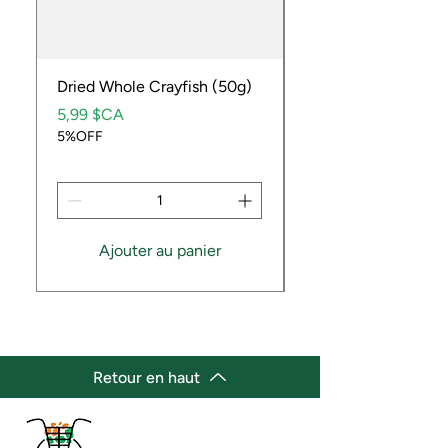
Dried Whole Crayfish (50g)
Ube Fruit
Prix
Prix
5,99 $CA
9,99 $CA
5%OFF
5%OFF
Ajouter au panier
Retour en haut
(647) 236-3438