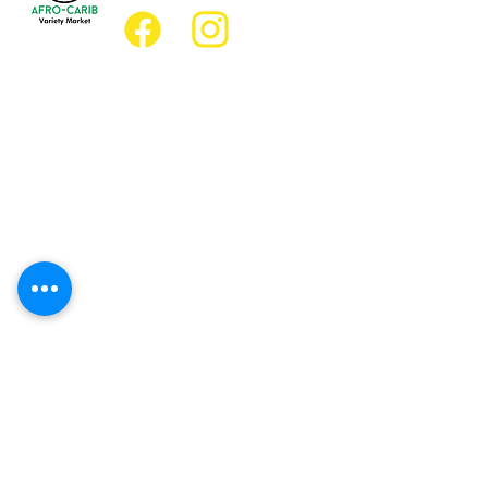
Emplacement
Emplacement de l'épicerie :
JD Best Marché de variétés afro-
caribéennes
8, rue King Est
Oshawa (Ontario) L1H 1A9
Emplacement du restaurant :
Restaurant JD Afro Eats
14, rue Simcoe Sud
Oshawa (Ontario) L1H 4G2
Heures d'ouverture