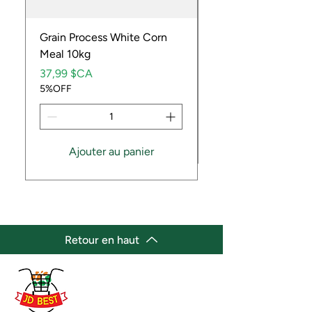
Grain Process White Corn
Dried Whole Crayfis
Meal 10kg
Prix
5,99 $CA
Prix
5%OFF
37,99 $CA
5%OFF
Ajouter au panier
Retour en haut
(647) 236-3438
jdbestmarket@outlook.com