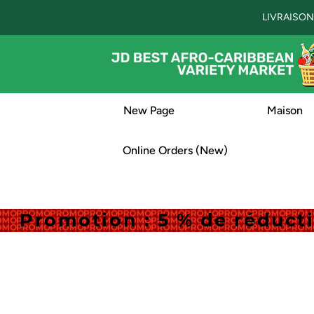
LIVRAISON
New Page
Maison
Online Orders (New)
Promotion : 5 % de réduc
Promotion : 5 % de réduc