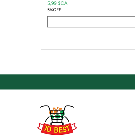
Prix
5,99 $CA
5%OFF
Emp
Empla
JD Be