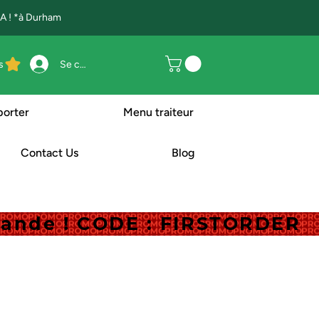
 ! *à Durham
s
Se connecter
porter
Menu traiteur
Contact Us
Blog
mande ! CODE : FIRSTORDER
mande ! CODE : FIRSTORDER