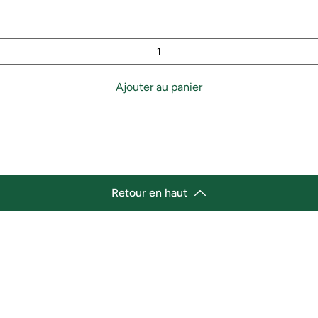
Ajouter au panier
Retour en haut
lacement
Heures d'ouverture
cement de l'épicerie :
Lundi 11h30 - 21h00
st Marché de variétés afro-
Mardi 11h30 - 21h00