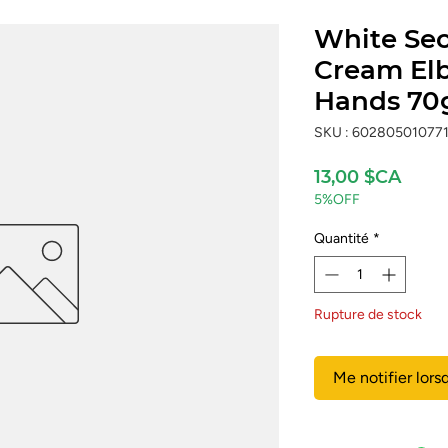
White Sec
Cream Elb
Hands 70
SKU : 60280501077
Prix
13,00 $CA
5%OFF
Quantité
*
Rupture de stock
Me notifier lors