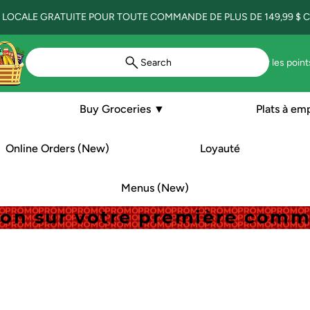
 LOCALE GRATUITE POUR TOUTE COMMANDE DE PLUS DE 149,99 $ CA
Search
Voir les point
Buy Groceries ▼
Plats à em
Online Orders (New)
Loyauté
Menus (New)
tion sur votre première com
tion sur votre première com