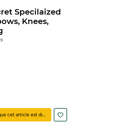
ret Specilaized
ows, Knees,
g
19
que cet article est disponible