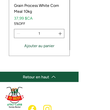
Grain Process White Corn
Dried Whole Crayfis
Meal 10kg
Prix
5,99 $CA
Prix
5%OFF
37,99 $CA
5%OFF
Ajouter au panier
Retour en haut
(647) 236-3438
jdbestmarket@outlook.com