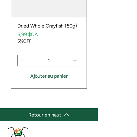
Dried Whole Crayfish (50g)
Ube Fruit
Prix
Prix
5,99 $CA
9,99 $CA
5%OFF
5%OFF
Ajouter au panier
Retour en haut
(647) 236-3438