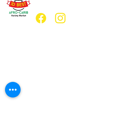
jdbestmarket@outlook.com
Emplacement
Emplacement de l'épicerie :
JD Best Marché de variétés afro-
caribéennes
8, rue King Est
Oshawa (Ontario) L1H 1A9
Emplacement du restaurant :
Restaurant JD Afro Eats
14, rue Simcoe Sud
Oshawa (Ontario) L1H 4G2