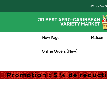
LIVRAISON
New Page
Maison
Online Orders (New)
Promotion : 5 % de réduc
Promotion : 5 % de réduc