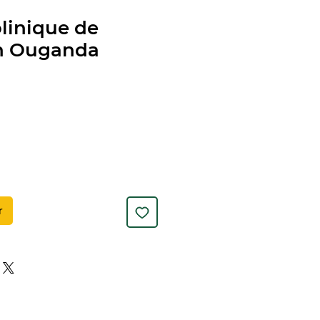
olinique de
n Ouganda
r