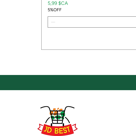
Prix
5,99 $CA
5%OFF
Emp
Empla
JD Be