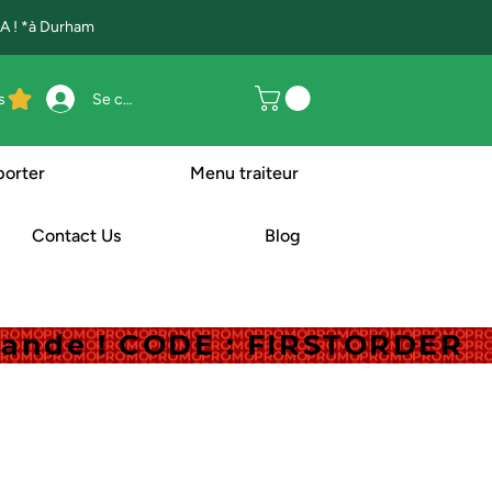
 ! *à Durham
s
Se connecter
porter
Menu traiteur
Contact Us
Blog
mande ! CODE : FIRSTORDER
mande ! CODE : FIRSTORDER