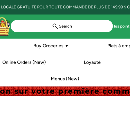
 LOCALE GRATUITE POUR TOUTE COMMANDE DE PLUS DE 149,99 $ CA
Search
Voir les point
Buy Groceries ▼
Plats à em
Online Orders (New)
Loyauté
Menus (New)
tion sur votre première com
tion sur votre première com