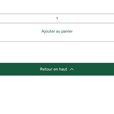
Ajouter au panier
Retour en haut
lacement
Heures d'ouverture
cement de l'épicerie :
Lundi 11h30 - 21h00
st Marché de variétés afro-
Mardi 11h30 - 21h00