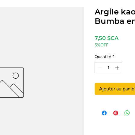
Argile ka
Bumba e
Prix
7,50 $CA
5%OFF
Quantité
*
Ajouter au panie