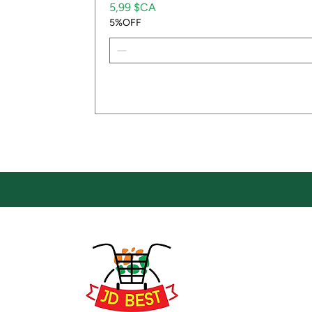
Prix
5,99 $CA
5%OFF
Emp
Empla
JD Be