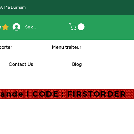
 ! *à Durham
s
Se connecter
porter
Menu traiteur
Contact Us
Blog
mande ! CODE : FIRSTORDER
mande ! CODE : FIRSTORDER