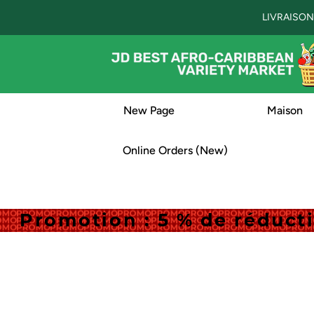
LIVRAISON
New Page
Maison
Online Orders (New)
Promotion : 5 % de réduc
Promotion : 5 % de réduc