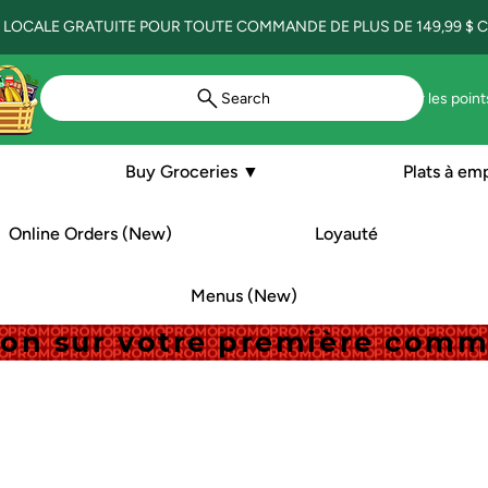
 LOCALE GRATUITE POUR TOUTE COMMANDE DE PLUS DE 149,99 $ CA
Search
Voir les point
Buy Groceries ▼
Plats à em
Online Orders (New)
Loyauté
Menus (New)
tion sur votre première com
tion sur votre première com