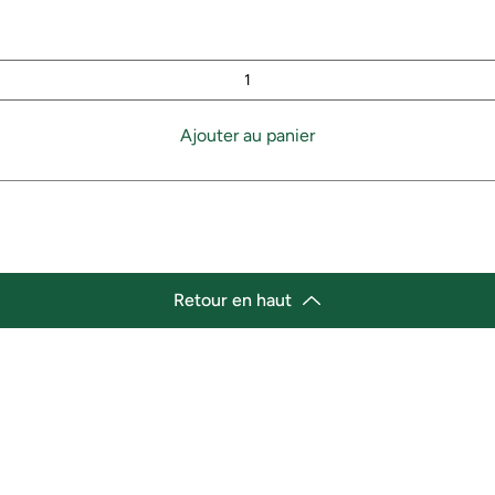
Ajouter au panier
Retour en haut
lacement
Heures d'ouverture
cement de l'épicerie :
Lundi 11h30 - 21h00
st Marché de variétés afro-
Mardi 11h30 - 21h00