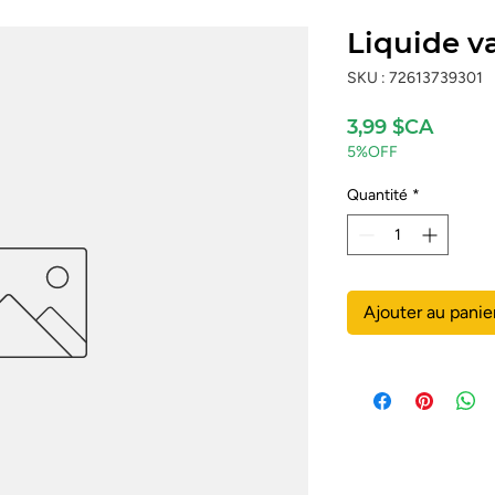
Liquide va
SKU : 72613739301
Prix
3,99 $CA
5%OFF
Quantité
*
Ajouter au panie