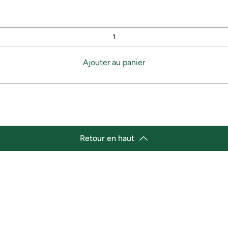
Ajouter au panier
Retour en haut
lacement
Heures d'ouverture
cement de l'épicerie :
Lundi 11h30 - 21h00
st Marché de variétés afro-
Mardi 11h30 - 21h00