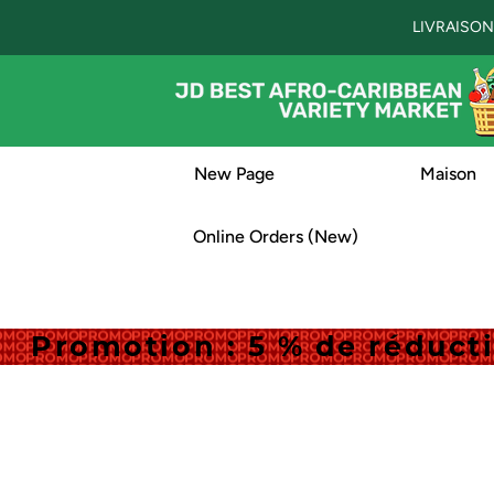
LIVRAISON
New Page
Maison
Online Orders (New)
Promotion : 5 % de réduc
Promotion : 5 % de réduc