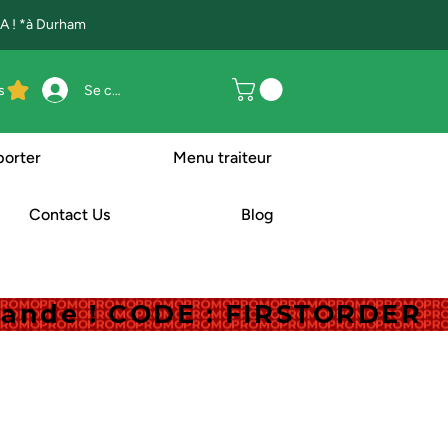
 ! *à Durham
s
Se connecter
porter
Menu traiteur
Contact Us
Blog
mande ! CODE : FIRSTORDER
mande ! CODE : FIRSTORDER