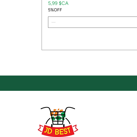
Prix
5,99 $CA
5%OFF
Emp
Empla
JD Be