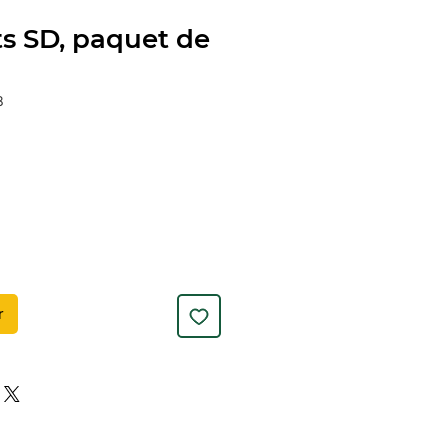
s SD, paquet de
8
r