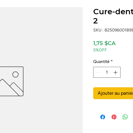
Cure-dent
2
SKU : 82509600189
Prix
1,75 $CA
5%OFF
Quantité
*
Ajouter au panie