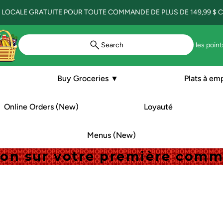
 LOCALE GRATUITE POUR TOUTE COMMANDE DE PLUS DE 149,99 $ CA
Search
Voir les point
Buy Groceries ▼
Plats à em
Online Orders (New)
Loyauté
Menus (New)
tion sur votre première com
tion sur votre première com