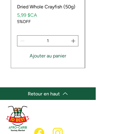
Dried Whole Crayfish (50g)
Ube Fruit
Prix
Prix
5,99 $CA
9,99 $CA
5%OFF
5%OFF
Ajouter au panier
Retour en haut
(647) 236-3438
jdbestmarket@outlook.com