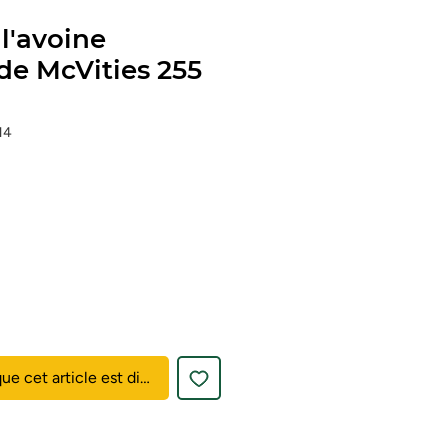
 l'avoine
e McVities 255
14
que cet article est disponible