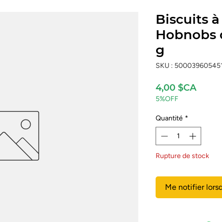
Biscuits à
Hobnobs d
g
SKU : 50003960545
Prix
4,00 $CA
5%OFF
Quantité
*
Rupture de stock
Me notifier lors