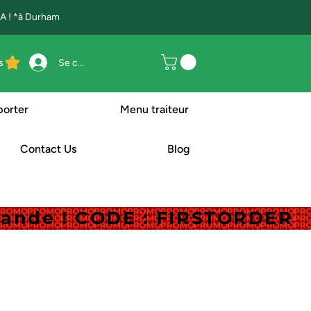
 ! *à Durham
s
Se connecter
porter
Menu traiteur
Contact Us
Blog
mande ! CODE : FIRSTORDER
mande ! CODE : FIRSTORDER