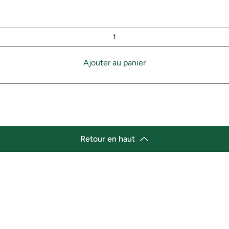
Ajouter au panier
Retour en haut
lacement
Heures d'ouverture
cement de l'épicerie :
Lundi 11h30 - 21h00
st Marché de variétés afro-
Mardi 11h30 - 21h00