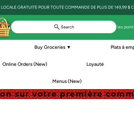
 LOCALE GRATUITE POUR TOUTE COMMANDE DE PLUS DE 149,99 $ CA
Search
Voir les point
Buy Groceries ▼
Plats à em
Online Orders (New)
Loyauté
Menus (New)
tion sur votre première com
tion sur votre première com