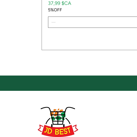
Prix
37,99 $CA
5%OFF
Emp
Empla
JD Be