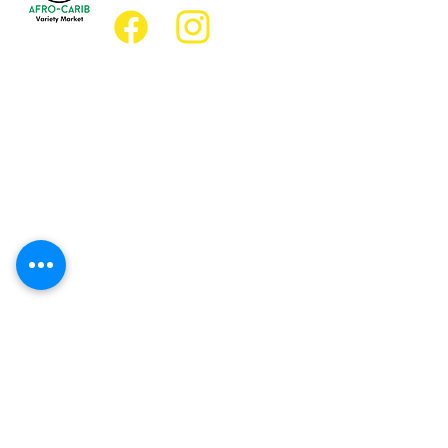
Emplacement
Emplacement de l'épicerie :
JD Best Marché de variétés afro-
caribéennes
8, rue King Est
Oshawa (Ontario) L1H 1A9
Emplacement du restaurant :
Restaurant JD Afro Eats
14, rue Simcoe Sud
Oshawa (Ontario) L1H 4G2
Heures d'ouverture