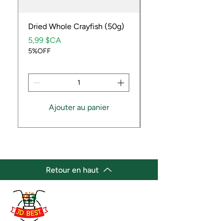
Dried Whole Crayfish (50g)
Ube Fruit
Prix
Prix
5,99 $CA
9,99 $CA
5%OFF
5%OFF
Ajouter au panier
Retour en haut
(647) 236-3438
jdbestmarket@outlook.com