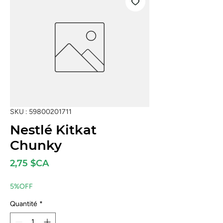
SKU : 59800201711
Nestlé Kitkat
Chunky
Prix
2,75 $CA
5%OFF
Quantité
*