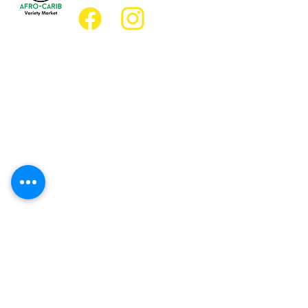
Emplacement
Emplacement de l'épicerie :
JD Best Marché de variétés afro-
caribéennes
8, rue King Est
Oshawa (Ontario) L1H 1A9
Emplacement du restaurant :
Restaurant JD Afro Eats
14, rue Simcoe Sud
Oshawa (Ontario) L1H 4G2
Heures d'ouverture