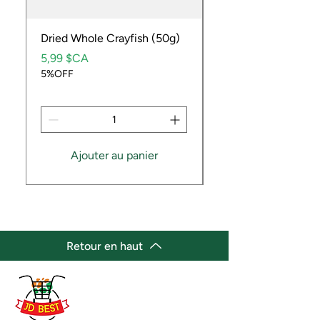
Dried Whole Crayfish (50g)
Ube Fruit
Prix
Prix
5,99 $CA
9,99 $CA
5%OFF
5%OFF
Ajouter au panier
Retour en haut
(647) 236-3438
jdbestmarket@outlook.com