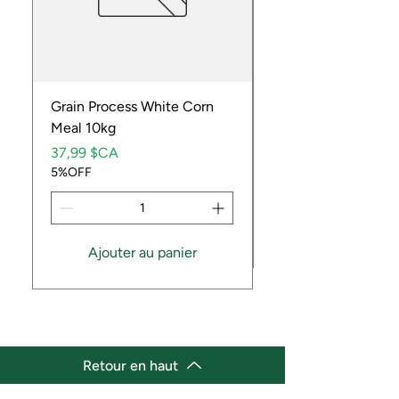
Grain Process White Corn
Dried Whole Crayfis
Meal 10kg
Prix
5,99 $CA
Prix
5%OFF
37,99 $CA
5%OFF
Ajouter au panier
Retour en haut