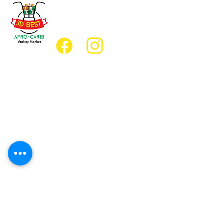
(647) 236-3438
jdbestmarket@outlook.com
Emplacement
Emplacement de l'épicerie :
JD Best Marché de variétés afro-
caribéennes
8, rue King Est
Oshawa (Ontario) L1H 1A9
Emplacement du restaurant :
Restaurant JD Afro Eats
14, rue Simcoe Sud
Oshawa (Ontario) L1H 4G2