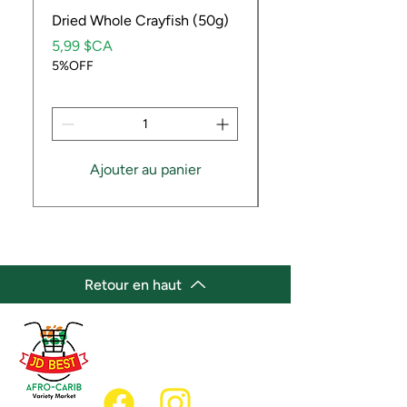
Dried Whole Crayfish (50g)
Ube Fruit
Prix
Prix
5,99 $CA
9,99 $CA
5%OFF
5%OFF
Ajouter au panier
Retour en haut
(647) 236-3438
jdbestmarket@outlook.com