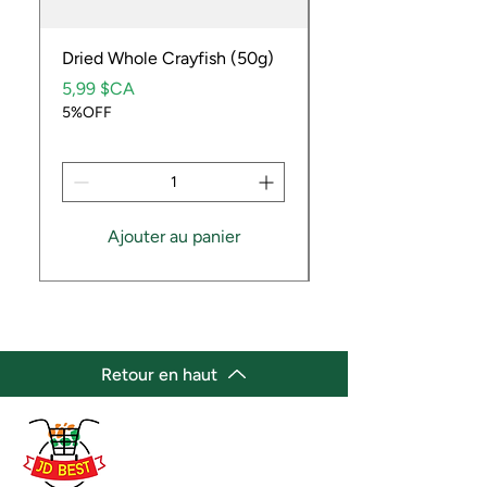
Dried Whole Crayfish (50g)
Ube Fruit
Prix
Prix
5,99 $CA
9,99 $CA
5%OFF
5%OFF
Ajouter au panier
Retour en haut
(647) 236-3438
jdbestmarket@outlook.com