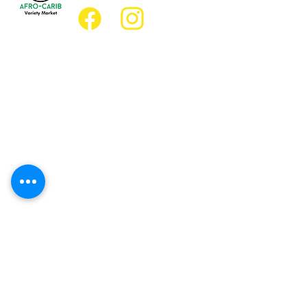
Emplacement
Emplacement de l'épicerie :
JD Best Marché de variétés afro-
caribéennes
8, rue King Est
Oshawa (Ontario) L1H 1A9
Emplacement du restaurant :
Restaurant JD Afro Eats
14, rue Simcoe Sud
Oshawa (Ontario) L1H 4G2
Heures d'ouverture