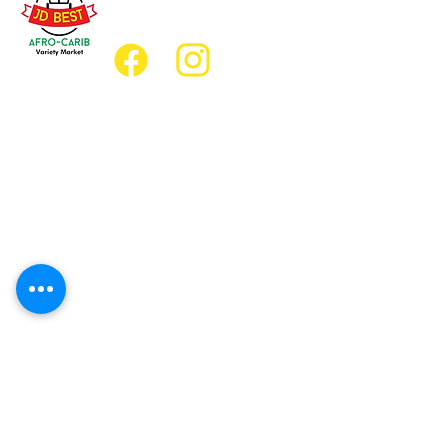
jdbestmarket@outlook.com
Emplacement
Emplacement de l'épicerie :
JD Best Marché de variétés afro-
caribéennes
8, rue King Est
Oshawa (Ontario) L1H 1A9
Emplacement du restaurant :
Restaurant JD Afro Eats
14, rue Simcoe Sud
Oshawa (Ontario) L1H 4G2