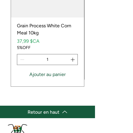
Grain Process White Corn
Dried Whole Crayfis
Meal 10kg
Prix
5,99 $CA
Prix
5%OFF
37,99 $CA
5%OFF
Ajouter au panier
Retour en haut
(647) 236-3438