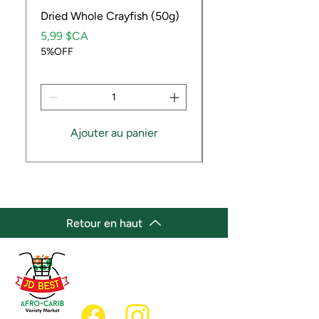
Dried Whole Crayfish (50g)
Ube Fruit
Prix
Prix
5,99 $CA
9,99 $CA
5%OFF
5%OFF
Ajouter au panier
Retour en haut
(647) 236-3438
jdbestmarket@outlook.com