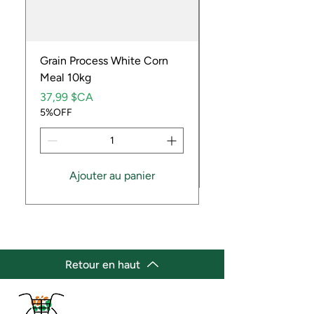
Grain Process White Corn
Dried Whole Crayfis
Meal 10kg
Prix
5,99 $CA
Prix
5%OFF
37,99 $CA
5%OFF
Ajouter au panier
Retour en haut
(647) 236-3438