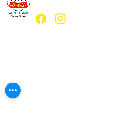
jdbestmarket@outlook.com
Emplacement
Emplacement de l'épicerie :
JD Best Marché de variétés afro-
caribéennes
8, rue King Est
Oshawa (Ontario) L1H 1A9
Emplacement du restaurant :
Restaurant JD Afro Eats
14, rue Simcoe Sud
Oshawa (Ontario) L1H 4G2