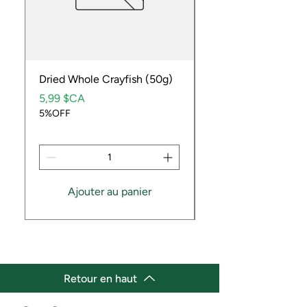
Dried Whole Crayfish (50g)
Ube Fruit
Prix
Prix
5,99 $CA
9,99 $CA
5%OFF
5%OFF
Ajouter au panier
Retour en haut