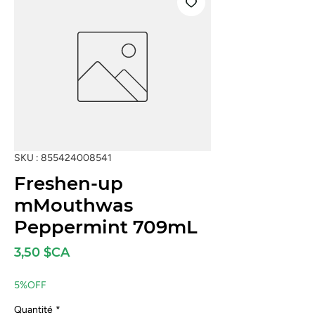
SKU : 855424008541
Freshen-up
mMouthwas
Peppermint 709mL
Prix
3,50 $CA
5%OFF
Quantité
*