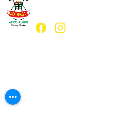
(647) 236-3438
jdbestmarket@outlook.com
Emplacement
Emplacement de l'épicerie :
JD Best Marché de variétés afro-
caribéennes
8, rue King Est
Oshawa (Ontario) L1H 1A9
Emplacement du restaurant :
Restaurant JD Afro Eats
14, rue Simcoe Sud
Oshawa (Ontario) L1H 4G2