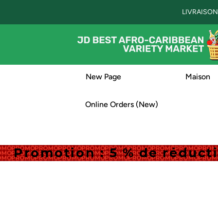
LIVRAISON
New Page
Maison
Online Orders (New)
Promotion : 5 % de réduc
Promotion : 5 % de réduc