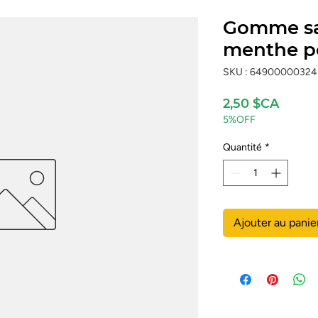
Gomme san
menthe po
SKU : 64900000324
Prix
2,50 $CA
5%OFF
Quantité
*
Ajouter au panie