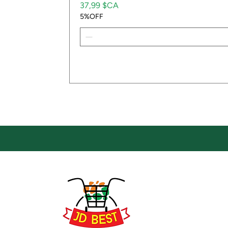
Prix
37,99 $CA
5%OFF
Emp
Empla
JD Be