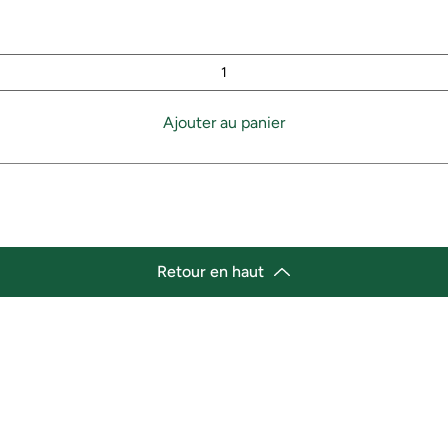
Ajouter au panier
Retour en haut
lacement
Heures d'ouverture
cement de l'épicerie :
Lundi 11h30 - 21h00
st Marché de variétés afro-
Mardi 11h30 - 21h00