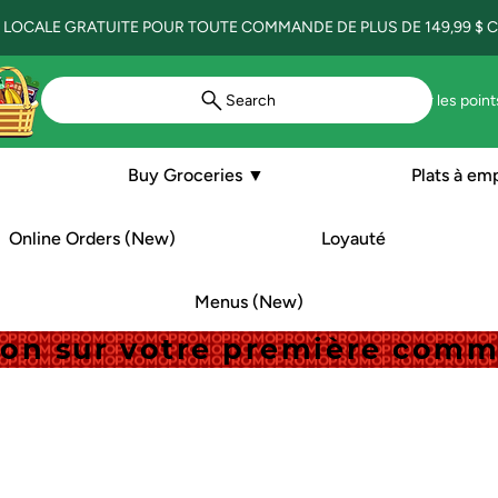
 LOCALE GRATUITE POUR TOUTE COMMANDE DE PLUS DE 149,99 $ CA
Search
Voir les point
Buy Groceries ▼
Plats à em
Online Orders (New)
Loyauté
Menus (New)
tion sur votre première com
tion sur votre première com