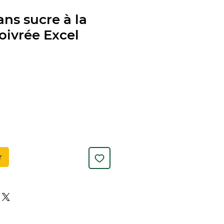
s sucre à la
ivrée Excel
r