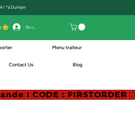
 ! *à Durham
s
Se connecter
porter
Menu traiteur
Contact Us
Blog
mande ! CODE : FIRSTORDER
mande ! CODE : FIRSTORDER