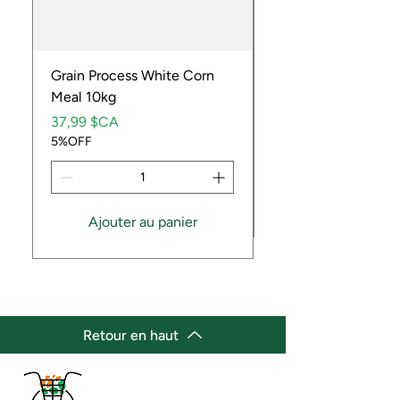
Grain Process White Corn
Dried Whole Crayfis
Meal 10kg
Prix
5,99 $CA
Prix
5%OFF
37,99 $CA
5%OFF
Ajouter au panier
Retour en haut
(647) 236-3438