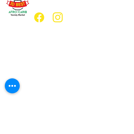
jdbestmarket@outlook.com
Emplacement
Emplacement de l'épicerie :
JD Best Marché de variétés afro-
caribéennes
8, rue King Est
Oshawa (Ontario) L1H 1A9
Emplacement du restaurant :
Restaurant JD Afro Eats
14, rue Simcoe Sud
Oshawa (Ontario) L1H 4G2