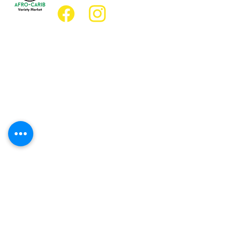
Emplacement
Emplacement de l'épicerie :
JD Best Marché de variétés afro-
caribéennes
8, rue King Est
Oshawa (Ontario) L1H 1A9
Emplacement du restaurant :
Restaurant JD Afro Eats
14, rue Simcoe Sud
Oshawa (Ontario) L1H 4G2
Heures d'ouverture