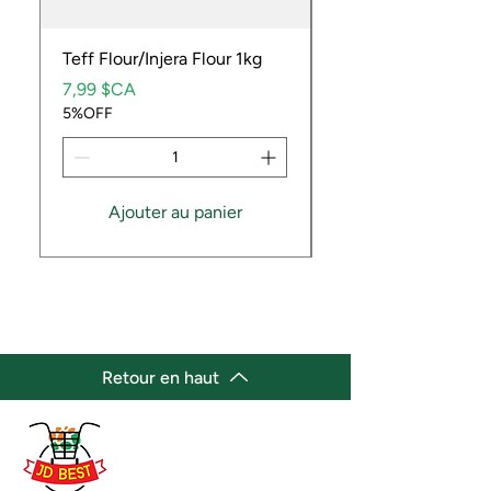
Teff Flour/Injera Flour 1kg
Cooking Peanuts R
Prix
Prix
7,99 $CA
9,99 $CA
5%OFF
5%OFF
Ajouter au panier
Retour en haut
(647) 236-3438
jdbestmarket@outlook.com