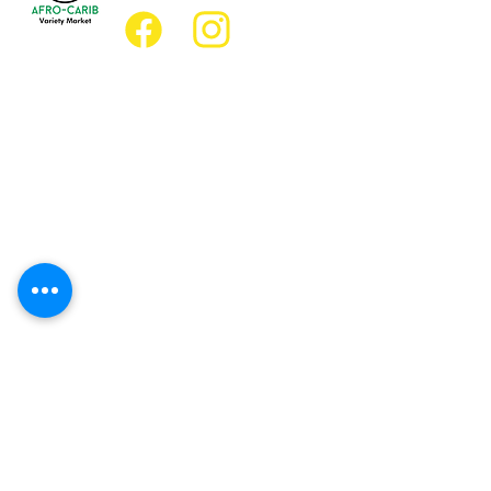
Emplacement
Emplacement de l'épicerie :
JD Best Marché de variétés afro-
caribéennes
8, rue King Est
Oshawa (Ontario) L1H 1A9
Emplacement du restaurant :
Restaurant JD Afro Eats
14, rue Simcoe Sud
Oshawa (Ontario) L1H 4G2
Heures d'ouverture