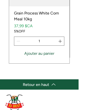
Grain Process White Corn
Dried Whole Crayfis
Meal 10kg
Prix
5,99 $CA
Prix
5%OFF
37,99 $CA
5%OFF
Ajouter au panier
Retour en haut
(647) 236-3438
jdbestmarket@outlook.com