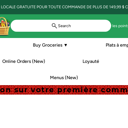
 LOCALE GRATUITE POUR TOUTE COMMANDE DE PLUS DE 149,99 $ CA
Search
Voir les point
Buy Groceries ▼
Plats à em
Online Orders (New)
Loyauté
Menus (New)
tion sur votre première com
tion sur votre première com