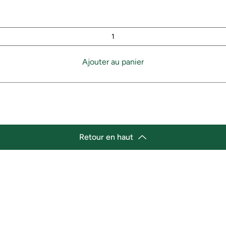
Ajouter au panier
Retour en haut
lacement
Heures d'ouverture
cement de l'épicerie :
Lundi 11h30 - 21h00
st Marché de variétés afro-
Mardi 11h30 - 21h00