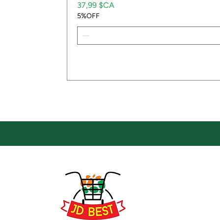
Prix
37,99 $CA
5%OFF
Emp
Empla
JD Be