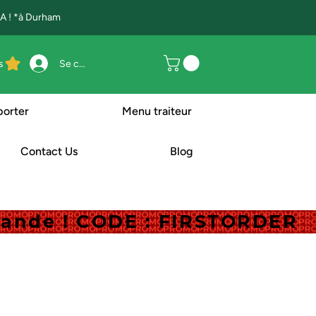
 ! *à Durham
s
Se connecter
porter
Menu traiteur
Contact Us
Blog
mande ! CODE : FIRSTORDER
mande ! CODE : FIRSTORDER