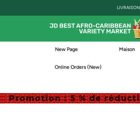
LIVRAISON
New Page
Maison
Online Orders (New)
Promotion : 5 % de réduc
Promotion : 5 % de réduc