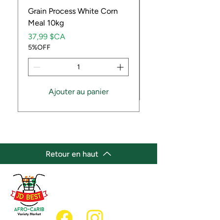
Grain Process White Corn
Dried Whole Crayfis
Meal 10kg
Prix
5,99 $CA
Prix
5%OFF
37,99 $CA
5%OFF
Ajouter au panier
Retour en haut
(647) 236-3438
jdbestmarket@outlook.com