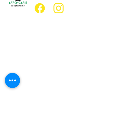
Emplacement
Emplacement de l'épicerie :
JD Best Marché de variétés afro-
caribéennes
8, rue King Est
Oshawa (Ontario) L1H 1A9
Emplacement du restaurant :
Restaurant JD Afro Eats
14, rue Simcoe Sud
Oshawa (Ontario) L1H 4G2
Heures d'ouverture