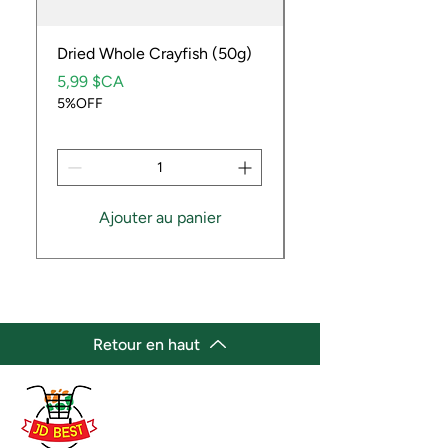
Dried Whole Crayfish (50g)
Ube Fruit
Prix
Prix
5,99 $CA
9,99 $CA
5%OFF
5%OFF
Ajouter au panier
Retour en haut
(647) 236-3438
jdbestmarket@outlook.com