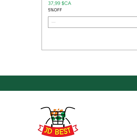
Prix
37,99 $CA
5%OFF
Emp
Empla
JD Be