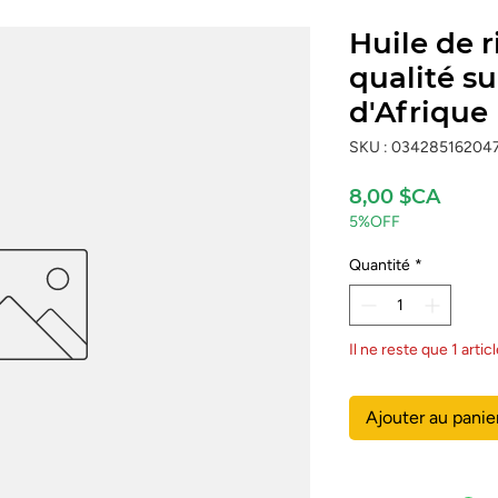
Huile de r
qualité s
d'Afrique 
SKU : 03428516204
Prix
8,00 $CA
5%OFF
Quantité
*
Il ne reste que 1 artic
Ajouter au panie