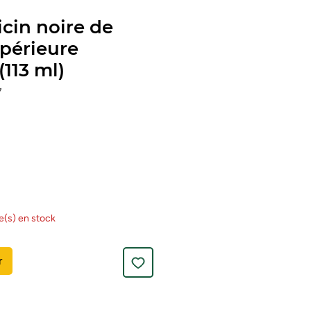
icin noire de
upérieure
(113 ml)
7
le(s) en stock
r