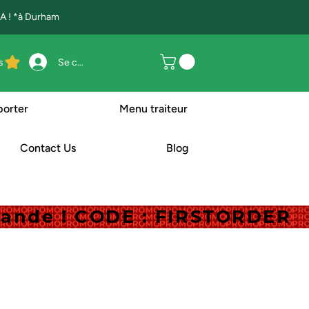
 ! *à Durham
s
Se connecter
porter
Menu traiteur
Contact Us
Blog
mande ! CODE : FIRSTORDER
mande ! CODE : FIRSTORDER