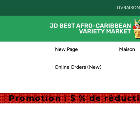
LIVRAISON
New Page
Maison
Online Orders (New)
Promotion : 5 % de réduc
Promotion : 5 % de réduc