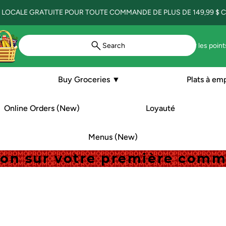
 LOCALE GRATUITE POUR TOUTE COMMANDE DE PLUS DE 149,99 $ CA
Search
Voir les point
Buy Groceries ▼
Plats à em
Online Orders (New)
Loyauté
Menus (New)
tion sur votre première com
tion sur votre première com