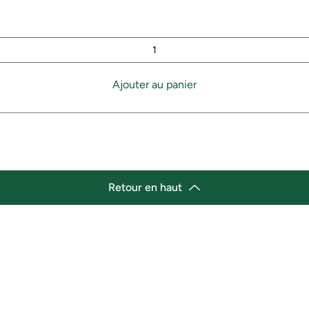
Ajouter au panier
Retour en haut
lacement
Heures d'ouverture
cement de l'épicerie :
Lundi 11h30 - 21h00
st Marché de variétés afro-
Mardi 11h30 - 21h00