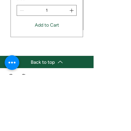
Add to Cart
Back to top
(647) 236-3438
jdbestmarket@outlook.com
Location
Grocery Location: