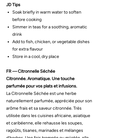
JD Tips
Soak briefly in warm water to soften
before cooking
Simmer in teas for a soothing, aromatic
drink
Add to fish, chicken, or vegetable dishes
for extra flavour
Store in a cool, dry place
FR — Citronnelle Séchée
Citronnée. Aromatique. Une touche
parfumée pour vos plats et infusions.
La Citronnelle Séchée est une herbe
naturellement parfumée, appréciée pour son
arôme frais et sa saveur citronnée. Très
utilisée dans les cuisines africaine, asiatique
et caribéenne, elle rehausse les soupes,
ragoûts, tisanes, marinades et mélanges
d’herbes. Une fois trempée ou mijotée, elle