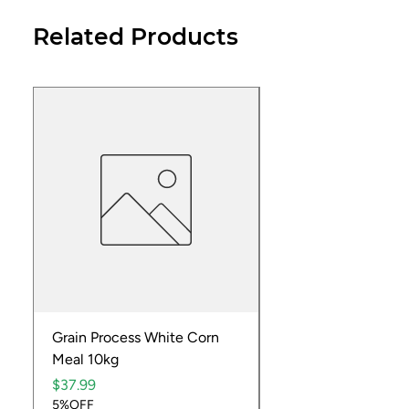
Related Products
Grain Process White Corn
Dried Whole Crayfis
Meal 10kg
Price
$5.99
Price
5%OFF
$37.99
5%OFF