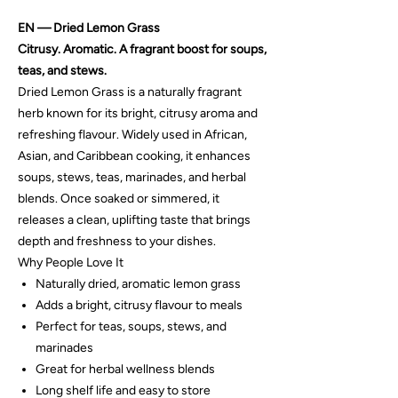
EN — Dried Lemon Grass
Citrusy. Aromatic. A fragrant boost for soups,
teas, and stews.
Dried Lemon Grass is a naturally fragrant
herb known for its bright, citrusy aroma and
refreshing flavour. Widely used in African,
Asian, and Caribbean cooking, it enhances
soups, stews, teas, marinades, and herbal
blends. Once soaked or simmered, it
releases a clean, uplifting taste that brings
depth and freshness to your dishes.
Why People Love It
Naturally dried, aromatic lemon grass
Adds a bright, citrusy flavour to meals
Perfect for teas, soups, stews, and
marinades
Great for herbal wellness blends
Long shelf life and easy to store