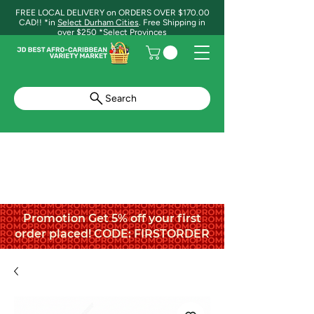
FREE LOCAL DELIVERY on ORDERS OVER $170.00
CAD!! *in
Select Durham Cities
. Free Shipping in
over $250 *Select Provinces
Search
Promotion Get 5% off your first
order placed! CODE: FIRSTORDER