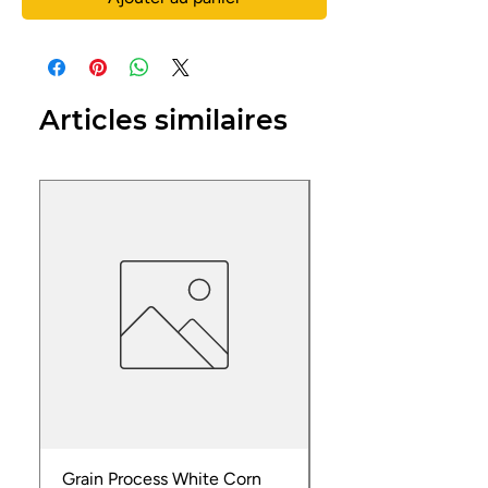
Articles similaires
Grain Process White Corn
Dried Whole Crayfis