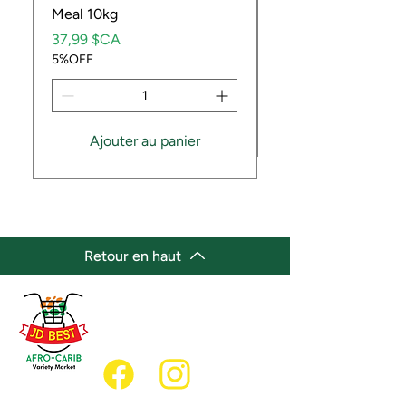
Meal 10kg
Prix
5,99 $CA
Prix
5%OFF
37,99 $CA
5%OFF
Ajouter au panier
Retour en haut
(647) 236-3438
jdbestmarket@outlook.com