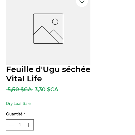
Feuille d'Ugu séchée
Vital Life
Prix
Prix
 5,50 $CA 
3,30 $CA
original
promotionnel
Dry Leaf Sale
Quantité
*