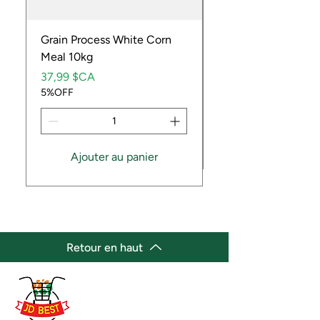
Grain Process White Corn
Dried Whole Crayfis
Meal 10kg
Prix
5,99 $CA
Prix
5%OFF
37,99 $CA
5%OFF
Ajouter au panier
Retour en haut
(647) 236-3438
jdbestmarket@outlook.com