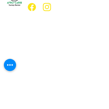
Emplacement
Emplacement de l'épicerie :
JD Best Marché de variétés afro-
caribéennes
8, rue King Est
Oshawa (Ontario) L1H 1A9
Emplacement du restaurant :
Restaurant JD Afro Eats
14, rue Simcoe Sud
Oshawa (Ontario) L1H 4G2
Heures d'ouverture