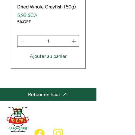
Dried Whole Crayfish (50g)
Ube Fruit
Prix
Prix
5,99 $CA
9,99 $CA
5%OFF
5%OFF
Ajouter au panier
Retour en haut
(647) 236-3438
jdbestmarket@outlook.com