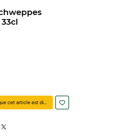
Schweppes
33cl
que cet article est disponible