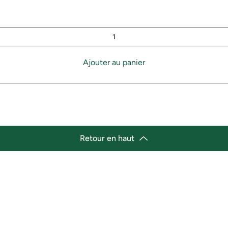
Ajouter au panier
Retour en haut
lacement
Heures d'ouverture
cement de l'épicerie :
Lundi 11h30 - 21h00
st Marché de variétés afro-
Mardi 11h30 - 21h00