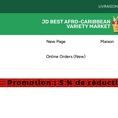
LIVRAISON
New Page
Maison
Online Orders (New)
Promotion : 5 % de réduc
Promotion : 5 % de réduc