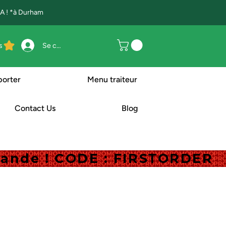
 ! *à Durham
s
Se connecter
porter
Menu traiteur
Contact Us
Blog
mande ! CODE : FIRSTORDER
mande ! CODE : FIRSTORDER