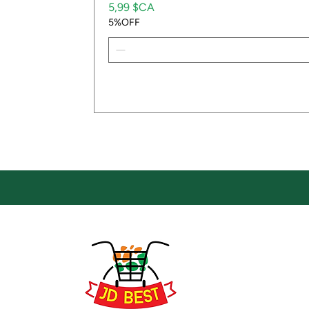
Prix
5,99 $CA
5%OFF
Emp
Empla
JD Be