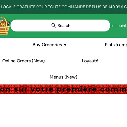
 LOCALE GRATUITE POUR TOUTE COMMANDE DE PLUS DE 149,99 $ CA
Search
Voir les point
Buy Groceries ▼
Plats à em
Online Orders (New)
Loyauté
Menus (New)
tion sur votre première com
tion sur votre première com