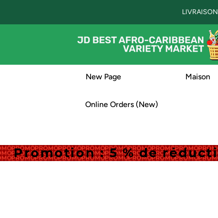
LIVRAISON
New Page
Maison
Online Orders (New)
Promotion : 5 % de réduc
Promotion : 5 % de réduc