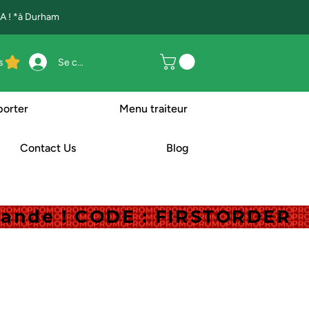
 ! *à Durham
s
Se connecter
porter
Menu traiteur
Contact Us
Blog
mande ! CODE : FIRSTORDER
mande ! CODE : FIRSTORDER